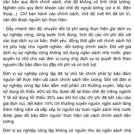
văn bản quy định chính sách, chế độ không có tính chất lương.
Nghiên cứu quy định khoán các chế độ ngoài lương (xe ô tô, điện
thoại...). Chỉ ban hành các chính sách, chế độ mới khi đã bố trí,
cân đối được nguồn lực thực hiện.
- Đẩy nhanh tiến độ chuyển đổi từ phí sang thực hiện giá dịch vụ
sự nghiệp công, từng bước tính đúng, tính đủ các chi phí đối với
các loại dịch vụ cơ bản, thiết yếu, đồng thời gắn với chính sách hỗ
trợ phù hợp cho người nghèo, đối tượng chính sách. Đối với giá
dịch vụ sự nghiệp công không sử dụng ngân sách nhà nước, giao
quyền tự chủ cho các đơn vị cung ứng dịch vụ tự quyết định theo
nguyên tắc bảo đảm bù đắp chi phí và có tích luỹ.
Đơn vị sự nghiệp công lập đã tự chủ tài chính phải tự bảo đảm
nguồn để thực hiện cải cách chính sách tiền lương. Đối với đơn vị
sự nghiệp công lập bảo đảm một phần chi thường xuyên, tiếp tục
sử dụng tối thiểu 40% số thu được để lại theo chế độ (riêng ngành
Y tế sử dụng tối thiểu 35% sau khi trừ các chi phí đã kết cấu vào
giá dịch vụ), tiết kiệm 10% chi thường xuyên nguồn ngân sách tăng
thêm hằng năm và sắp xếp từ nguồn dự toán ngân sách nhà nước
được giao để bảo đảm nguồn thực hiện cải cách chính sách tiền
lương.
Đơn vị sự nghiệp công lập không có nguồn thu do ngân sách nhà