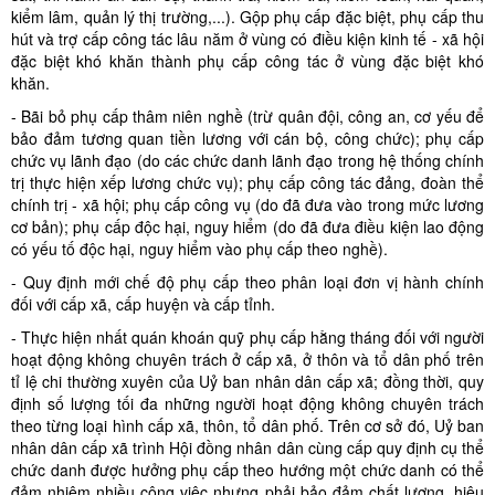
kiểm lâm, quản lý thị trường,...). Gộp phụ cấp đặc biệt, phụ cấp thu
hút và trợ cấp công tác lâu năm ở vùng có điều kiện kinh tế - xã hội
đặc biệt khó khăn thành phụ cấp công tác ở vùng đặc biệt khó
khăn.
- Bãi bỏ phụ cấp thâm niên nghề (trừ quân đội, công an, cơ yếu để
bảo đảm tương quan tiền lương với cán bộ, công chức); phụ cấp
chức vụ lãnh đạo (do các chức danh lãnh đạo trong hệ thống chính
trị thực hiện xếp lương chức vụ); phụ cấp công tác đảng, đoàn thể
chính trị - xã hội; phụ cấp công vụ (do đã đưa vào trong mức lương
cơ bản); phụ cấp độc hại, nguy hiểm (do đã đưa điều kiện lao động
có yếu tố độc hại, nguy hiểm vào phụ cấp theo nghề).
- Quy định mới chế độ phụ cấp theo phân loại đơn vị hành chính
đối với cấp xã, cấp huyện và cấp tỉnh.
- Thực hiện nhất quán khoán quỹ phụ cấp hằng tháng đối với người
hoạt động không chuyên trách ở cấp xã, ở thôn và tổ dân phố trên
tỉ lệ chi thường xuyên của Uỷ ban nhân dân cấp xã; đồng thời, quy
định số lượng tối đa những người hoạt động không chuyên trách
theo từng loại hình cấp xã, thôn, tổ dân phố. Trên cơ sở đó, Uỷ ban
nhân dân cấp xã trình Hội đồng nhân dân cùng cấp quy định cụ thể
chức danh được hưởng phụ cấp theo hướng một chức danh có thể
đảm nhiệm nhiều công việc nhưng phải bảo đảm chất lượng, hiệu