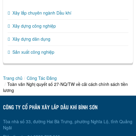
Xây lắp chuyên ngành Dầu khí
Xây dựng công nghiệp
Xây dựng dân dụng
Sản xuất công nghiệp
Trang chủ
/
Công Tác Đảng
/
Toàn văn Nghị quyết số 27-NQ/TW về cải cách chính sách tiền
lương
CÔNG TY CỔ PHẦN XÂY LẮP DẦU KHÍ BÌNH SƠN
Tòa nhà số 33, đường Hai Bà Trưng, phường Nghĩa Lộ, tỉnh Quảng
Ngãi