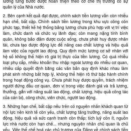
lương từng bước được hoàn thiện theo cơ chế thị trường có sự
quản lý của Nhà nước.
2. Bên cạnh kết quả đạt được, chính sách tiền lương vẫn còn nhiều
hạn chế, bất cập. Chính sách tiền lương trong khu vực công còn
phức tạp, thiết kế hệ thống bảng lương chưa phù hợp với vị trí việc
làm, chức danh và chức vụ lãnh đạo; còn mang nặng tính bình
quân, không bảo đảm được cuộc sống, chưa phát huy được nhân
tài, chưa tạo được động lực để nâng cao chất lượng và hiệu quả
làm việc của người lao động. Quy định mức lương cơ sở nhân với
hệ số không thể hiện rõ giá trị thực của tiền lương. Có quá nhiều
loại phụ cấp, nhiều khoản thu nhập ngoài lương do nhiều cơ quan,
nhiều cấp quyết định bằng các văn bản quy định khác nhau làm
phát sinh những bất hợp lý, không thể hiện rõ thứ bậc hành chính
trong hoạt động công vụ. Chưa phát huy được quyền, trách nhiệm
người đứng đầu cơ quan, đơn vị trong việc đánh giá và trả lương,
thưởng, gắn với năng suất lao động, chất lượng, hiệu quả công tác
của cán bộ, công chức, viên chức, người lao động.
3. Những hạn chế, bất cập nêu trên có nguyên nhân khách quan từ
nội lực nền kinh tế còn yếu, chất lượng tăng trưởng, năng suất lao
động, hiệu quả và sức cạnh tranh còn thấp; tích luỹ còn ít, nguồn
lực nhà nước còn hạn chế... nhưng nguyên nhân chủ quan là chủ
yếu. Việc thể chế hoá các chủ trương của Đảng về chính sách tiền