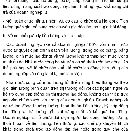
- xã hội (cung - cầu lao động, tốc độ tăng trưởng kinh tế, chỉ số giá
tiêu dùng, năng suất lao động, việc làm, thất nghiệp, khả năng chi
trả của doanh nghiệp...).
- Kiện toàn chức năng, nhiệm vụ, cơ cấu tổ chức của Hội đồng Tiền
lương quốc gia; bổ sung các chuyên gia độc lập tham gia Hội đồng.
b) Về cơ chế quản lý tiền lương và thu nhập
- Các doanh nghiệp (kể cả doanh nghiệp 100% vốn nhà nước)
được tự quyết định chính sách tiền lương (trong đó có thang, bảng
lương, định mức lao động) và trả lương không thấp hơn mức lương
tối thiểu do Nhà nước công bố và trên cơ sở thoả ước lao động tập
thể phù hợp với tổ chức sản xuất, tổ chức lao động, khả năng của
doanh nghiệp và công khai tại nơi làm việc.
- Nhà nước công bố mức lương tối thiểu vùng theo tháng và theo
giờ, tiền lương bình quân trên thị trường đối với các ngành nghề và
hỗ trợ cung cấp thông tin thị trường lao động, không can thiệp trực
tiếp vào chính sách tiền lương của doanh nghiệp. Doanh nghiệp và
người lao động thương lượng, thoả thuận tiền lương, ký hợp đồng
lao động và trả lương gắn với năng suất và kết quả lao động.
Doanh nghiệp và tổ chức đại diện người lao động thương lượng,
thoả thuận về tiền lương, tiền thưởng, các chế độ khuyến khích
khác trong thoả ước lao động tập thể hoặc trong quy chế của