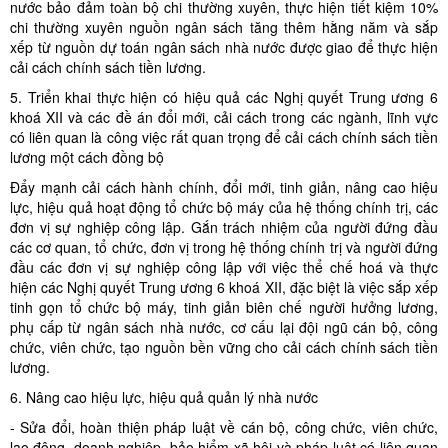
nước bảo đảm toàn bộ chi thường xuyên, thực hiện tiết kiệm 10%
chi thường xuyên nguồn ngân sách tăng thêm hằng năm và sắp
xếp từ nguồn dự toán ngân sách nhà nước được giao để thực hiện
cải cách chính sách tiền lương.
5. Triển khai thực hiện có hiệu quả các Nghị quyết Trung ương 6
khoá XII và các đề án đổi mới, cải cách trong các ngành, lĩnh vực
có liên quan là công việc rất quan trọng để cải cách chính sách tiền
lương một cách đồng bộ
Đẩy mạnh cải cách hành chính, đổi mới, tinh giản, nâng cao hiệu
lực, hiệu quả hoạt động tổ chức bộ máy của hệ thống chính trị, các
đơn vị sự nghiệp công lập. Gắn trách nhiệm của người đứng đầu
các cơ quan, tổ chức, đơn vị trong hệ thống chính trị và người đứng
đầu các đơn vị sự nghiệp công lập với việc thể chế hoá và thực
hiện các Nghị quyết Trung ương 6 khoá XII, đặc biệt là việc sắp xếp
tinh gọn tổ chức bộ máy, tinh giản biên chế người hưởng lương,
phụ cấp từ ngân sách nhà nước, cơ cấu lại đội ngũ cán bộ, công
chức, viên chức, tạo nguồn bền vững cho cải cách chính sách tiền
lương.
6. Nâng cao hiệu lực, hiệu quả quản lý nhà nước
- Sửa đổi, hoàn thiện pháp luật về cán bộ, công chức, viên chức,
lao động, doanh nghiệp, bảo hiểm xã hội và pháp luật có liên quan