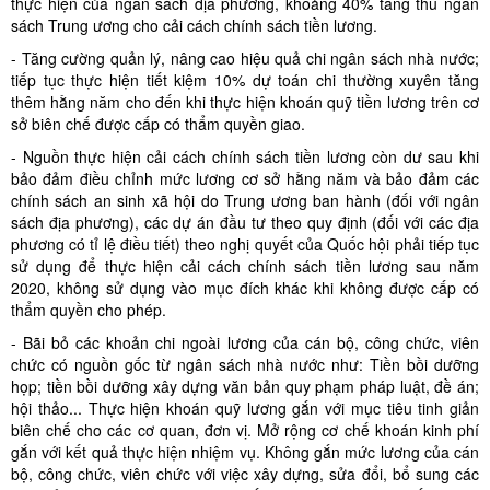
thực hiện của ngân sách địa phương, khoảng 40% tăng thu ngân
sách Trung ương cho cải cách chính sách tiền lương.
- Tăng cường quản lý, nâng cao hiệu quả chi ngân sách nhà nước;
tiếp tục thực hiện tiết kiệm 10% dự toán chi thường xuyên tăng
thêm hằng năm cho đến khi thực hiện khoán quỹ tiền lương trên cơ
sở biên chế được cấp có thẩm quyền giao.
- Nguồn thực hiện cải cách chính sách tiền lương còn dư sau khi
bảo đảm điều chỉnh mức lương cơ sở hằng năm và bảo đảm các
chính sách an sinh xã hội do Trung ương ban hành (đối với ngân
sách địa phương), các dự án đầu tư theo quy định (đối với các địa
phương có tỉ lệ điều tiết) theo nghị quyết của Quốc hội phải tiếp tục
sử dụng để thực hiện cải cách chính sách tiền lương sau năm
2020, không sử dụng vào mục đích khác khi không được cấp có
thẩm quyền cho phép.
- Bãi bỏ các khoản chi ngoài lương của cán bộ, công chức, viên
chức có nguồn gốc từ ngân sách nhà nước như: Tiền bồi dưỡng
họp; tiền bồi dưỡng xây dựng văn bản quy phạm pháp luật, đề án;
hội thảo... Thực hiện khoán quỹ lương gắn với mục tiêu tinh giản
biên chế cho các cơ quan, đơn vị. Mở rộng cơ chế khoán kinh phí
gắn với kết quả thực hiện nhiệm vụ. Không gắn mức lương của cán
bộ, công chức, viên chức với việc xây dựng, sửa đổi, bổ sung các