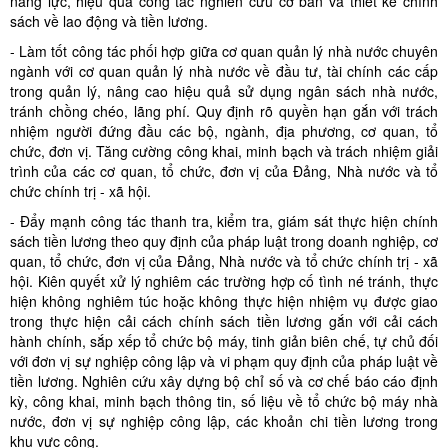
năng lực, hiệu quả công tác nghiên cứu cơ bản và thiết kế chính
sách về lao động và tiền lương.
- Làm tốt công tác phối hợp giữa cơ quan quản lý nhà nước chuyên
ngành với cơ quan quản lý nhà nước về đầu tư, tài chính các cấp
trong quản lý, nâng cao hiệu quả sử dụng ngân sách nhà nước,
tránh chồng chéo, lãng phí. Quy định rõ quyền hạn gắn với trách
nhiệm người đứng đầu các bộ, ngành, địa phương, cơ quan, tổ
chức, đơn vị. Tăng cường công khai, minh bạch và trách nhiệm giải
trình của các cơ quan, tổ chức, đơn vị của Đảng, Nhà nước và tổ
chức chính trị - xã hội.
- Đẩy mạnh công tác thanh tra, kiểm tra, giám sát thực hiện chính
sách tiền lương theo quy định của pháp luật trong doanh nghiệp, cơ
quan, tổ chức, đơn vị của Đảng, Nhà nước và tổ chức chính trị - xã
hội. Kiên quyết xử lý nghiêm các trường hợp cố tình né tránh, thực
hiện không nghiêm túc hoặc không thực hiện nhiệm vụ được giao
trong thực hiện cải cách chính sách tiền lương gắn với cải cách
hành chính, sắp xếp tổ chức bộ máy, tinh giản biên chế, tự chủ đối
với đơn vị sự nghiệp công lập và vi phạm quy định của pháp luật về
tiền lương. Nghiên cứu xây dựng bộ chỉ số và cơ chế báo cáo định
kỳ, công khai, minh bạch thông tin, số liệu về tổ chức bộ máy nhà
nước, đơn vị sự nghiệp công lập, các khoản chi tiền lương trong
khu vực công.