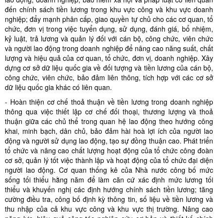
đến chính sách tiền lương trong khu vực công và khu vực doanh
nghiệp; đẩy mạnh phân cấp, giao quyền tự chủ cho các cơ quan, tổ
chức, đơn vị trong việc tuyển dụng, sử dụng, đánh giá, bổ nhiệm,
kỷ luật, trả lương và quản lý đối với cán bộ, công chức, viên chức
và người lao động trong doanh nghiệp để nâng cao năng suất, chất
lượng và hiệu quả của cơ quan, tổ chức, đơn vị, doanh nghiệp. Xây
dựng cơ sở dữ liệu quốc gia về đối tượng và tiền lương của cán bộ,
công chức, viên chức, bảo đảm liên thông, tích hợp với các cơ sở
dữ liệu quốc gia khác có liên quan.
- Hoàn thiện cơ chế thoả thuận về tiền lương trong doanh nghiệp
thông qua việc thiết lập cơ chế đối thoại, thương lượng và thoả
thuận giữa các chủ thể trong quan hệ lao động theo hướng công
khai, minh bạch, dân chủ, bảo đảm hài hoà lợi ích của người lao
động và người sử dụng lao động, tạo sự đồng thuận cao. Phát triển
tổ chức và nâng cao chất lượng hoạt động của tổ chức công đoàn
cơ sở, quản lý tốt việc thành lập và hoạt động của tổ chức đại diện
người lao động. Cơ quan thống kê của Nhà nước công bố mức
sống tối thiểu hằng năm để làm căn cứ xác định mức lương tối
thiểu và khuyến nghị các định hướng chính sách tiền lương; tăng
cường điều tra, công bố định kỳ thông tin, số liệu về tiền lương và
thu nhập của cả khu vực công và khu vực thị trường. Nâng cao