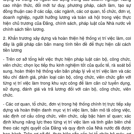
cao nhận thức, đổi mới tư duy, phương pháp, cách làm, tạo sự
đồng thuận cao ở các cấp, các ngành, các cơ quan, tổ chức, đơn vị,
doanh nghiệp, người hưởng lương và toàn xã hội trong việc thực
hiện chủ trương của Đảng, chính sách, pháp luật của Nhà nước về
chính sách tiền lương.
2. Khẩn trương xây dựng và hoàn thiện hệ thống vị trí việc làm, coi
đây là giải pháp căn bản mang tính tiền đề để thực hiện cải cách
tiền lương
- Trên cơ sở tổng kết việc thực hiện pháp luật cán bộ, công chức,
viên chức; chọn lọc tiếp thu kinh nghiệm tốt của quốc tế, rà soát bổ
sung, hoàn thiện hệ thống văn bản pháp lý về vị trí việc làm và các
tiêu chí đánh giá, phân loại cán bộ, công chức, viên chức gắn với
từng vị trí việc làm trong khu vực công để làm căn cứ tuyển dụng,
sử dụng, đánh giá và trả lương đối với cán bộ, công chức, viên
chức.
- Các cơ quan, tổ chức, đơn vị trong hệ thống chính trị trực tiếp xây
dựng và hoàn thiện danh mục vị trí việc làm, bản mô tả công việc,
xác định cơ cấu công chức, viên chức, cấp bậc hàm sĩ quan; xác
định khung năng lực theo từng vị trí việc làm và tinh giản biên chế
theo các nghị quyết của Đảng và quy định của Nhà nước đã được
ban hành. Trên cơ sở đó, thực hiện sắp xếp lại tổ chức bộ máy, cơ