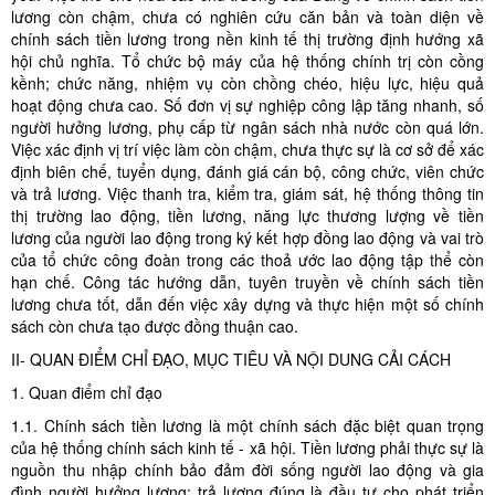
lương còn chậm, chưa có nghiên cứu căn bản và toàn diện về
chính sách tiền lương trong nền kinh tế thị trường định hướng xã
hội chủ nghĩa. Tổ chức bộ máy của hệ thống chính trị còn cồng
kềnh; chức năng, nhiệm vụ còn chồng chéo, hiệu lực, hiệu quả
hoạt động chưa cao. Số đơn vị sự nghiệp công lập tăng nhanh, số
người hưởng lương, phụ cấp từ ngân sách nhà nước còn quá lớn.
Việc xác định vị trí việc làm còn chậm, chưa thực sự là cơ sở để xác
định biên chế, tuyển dụng, đánh giá cán bộ, công chức, viên chức
và trả lương. Việc thanh tra, kiểm tra, giám sát, hệ thống thông tin
thị trường lao động, tiền lương, năng lực thương lượng về tiền
lương của người lao động trong ký kết hợp đồng lao động và vai trò
của tổ chức công đoàn trong các thoả ước lao động tập thể còn
hạn chế. Công tác hướng dẫn, tuyên truyền về chính sách tiền
lương chưa tốt, dẫn đến việc xây dựng và thực hiện một số chính
sách còn chưa tạo được đồng thuận cao.
II- QUAN ĐIỂM CHỈ ĐẠO, MỤC TIÊU VÀ NỘI DUNG CẢI CÁCH
1. Quan điểm chỉ đạo
1.1. Chính sách tiền lương là một chính sách đặc biệt quan trọng
của hệ thống chính sách kinh tế - xã hội. Tiền lương phải thực sự là
nguồn thu nhập chính bảo đảm đời sống người lao động và gia
đình người hưởng lương; trả lương đúng là đầu tư cho phát triển