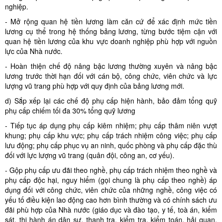
nghiệp.
- Mở rộng quan hệ tiền lương làm căn cứ để xác định mức tiền
lương cụ thể trong hệ thống bảng lương, từng bước tiệm cận với
quan hệ tiền lương của khu vực doanh nghiệp phù hợp với nguồn
lực của Nhà nước.
- Hoàn thiện chế độ nâng bậc lương thường xuyên và nâng bậc
lương trước thời hạn đối với cán bộ, công chức, viên chức và lực
lượng vũ trang phù hợp với quy định của bảng lương mới.
d) Sắp xếp lại các chế độ phụ cấp hiện hành, bảo đảm tổng quỹ
phụ cấp chiếm tối đa 30% tổng quỹ lương
- Tiếp tục áp dụng phụ cấp kiêm nhiệm; phụ cấp thâm niên vượt
khung; phụ cấp khu vực; phụ cấp trách nhiệm công việc; phụ cấp
lưu động; phụ cấp phục vụ an ninh, quốc phòng và phụ cấp đặc thù
đối với lực lượng vũ trang (quân đội, công an, cơ yếu).
- Gộp phụ cấp ưu đãi theo nghề, phụ cấp trách nhiệm theo nghề và
phụ cấp độc hại, nguy hiểm (gọi chung là phụ cấp theo nghề) áp
dụng đối với công chức, viên chức của những nghề, công việc có
yếu tố điều kiện lao động cao hơn bình thường và có chính sách ưu
đãi phù hợp của Nhà nước (giáo dục và đào tạo, y tế, toà án, kiểm
sát, thi hành án dân sự, thanh tra, kiểm tra, kiểm toán, hải quan,