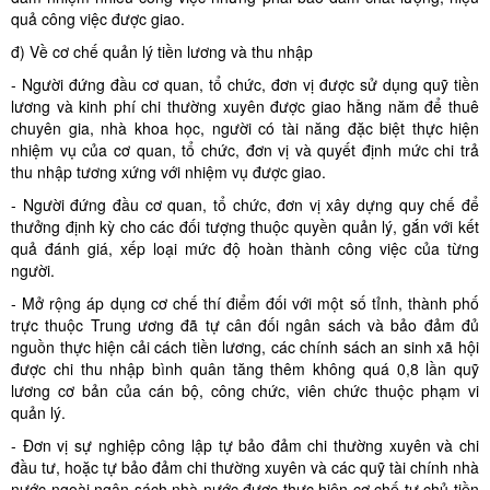
quả công việc được giao.
đ) Về cơ chế quản lý tiền lương và thu nhập
- Người đứng đầu cơ quan, tổ chức, đơn vị được sử dụng quỹ tiền
lương và kinh phí chi thường xuyên được giao hằng năm để thuê
chuyên gia, nhà khoa học, người có tài năng đặc biệt thực hiện
nhiệm vụ của cơ quan, tổ chức, đơn vị và quyết định mức chi trả
thu nhập tương xứng với nhiệm vụ được giao.
- Người đứng đầu cơ quan, tổ chức, đơn vị xây dựng quy chế để
thưởng định kỳ cho các đối tượng thuộc quyền quản lý, gắn với kết
quả đánh giá, xếp loại mức độ hoàn thành công việc của từng
người.
- Mở rộng áp dụng cơ chế thí điểm đối với một số tỉnh, thành phố
trực thuộc Trung ương đã tự cân đối ngân sách và bảo đảm đủ
nguồn thực hiện cải cách tiền lương, các chính sách an sinh xã hội
được chi thu nhập bình quân tăng thêm không quá 0,8 lần quỹ
lương cơ bản của cán bộ, công chức, viên chức thuộc phạm vi
quản lý.
- Đơn vị sự nghiệp công lập tự bảo đảm chi thường xuyên và chi
đầu tư, hoặc tự bảo đảm chi thường xuyên và các quỹ tài chính nhà
nước ngoài ngân sách nhà nước được thực hiện cơ chế tự chủ tiền