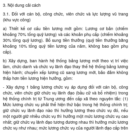
3. Nội dung cải cách
3.1. Đối với cán bộ, công chức, viên chức và lực lượng vũ trang
(khu vực công)
a) Thiết kế cơ cấu tiền lương mới gồm: Lương cơ bản (chiếm
khoảng 70% tổng quỹ lương) và các khoản phụ cấp (chiếm khoảng
30% tổng quỹ lương). Bổ sung tiền thưởng (quỹ tiền thưởng bằng
khoảng 10% tổng quỹ tiền lương của năm, không bao gồm phụ
cấp).
b) Xây dựng, ban hành hệ thống bảng lương mới theo vị trí việc
làm, chức danh và chức vụ lãnh đạo thay thế hệ thống bảng lương
hiện hành; chuyển xếp lương cũ sang lương mới, bảo đảm không
thấp hơn tiền lương hiện hưởng, gồm:
- Xây dựng 1 bảng lương chức vụ áp dụng đối với cán bộ, công
chức, viên chức giữ chức vụ lãnh đạo (bầu cử và bổ nhiệm) trong
hệ thống chính trị từ Trung ương đến cấp xã theo nguyên tắc: (1)
Mức lương chức vụ phải thể hiện thứ bậc trong hệ thống chính trị;
giữ chức vụ lãnh đạo nào thì hưởng lương theo chức vụ đó, nếu
một người giữ nhiều chức vụ thì hưởng một mức lương chức vụ cao
nhất; giữ chức vụ lãnh đạo tương đương nhau thì hưởng mức lương
chức vụ như nhau; mức lương chức vụ của người lãnh đạo cấp trên