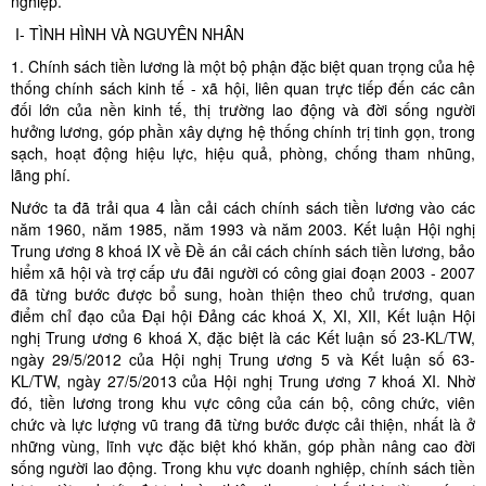
nghiệp.
I- TÌNH HÌNH VÀ NGUYÊN NHÂN
1. Chính sách tiền lương là một bộ phận đặc biệt quan trọng của hệ
thống chính sách kinh tế - xã hội, liên quan trực tiếp đến các cân
đối lớn của nền kinh tế, thị trường lao động và đời sống người
hưởng lương, góp phần xây dựng hệ thống chính trị tinh gọn, trong
sạch, hoạt động hiệu lực, hiệu quả, phòng, chống tham nhũng,
lãng phí.
Nước ta đã trải qua 4 lần cải cách chính sách tiền lương vào các
năm 1960, năm 1985, năm 1993 và năm 2003. Kết luận Hội nghị
Trung ương 8 khoá IX về Đề án cải cách chính sách tiền lương, bảo
hiểm xã hội và trợ cấp ưu đãi người có công giai đoạn 2003 - 2007
đã từng bước được bổ sung, hoàn thiện theo chủ trương, quan
điểm chỉ đạo của Đại hội Đảng các khoá X, XI, XII, Kết luận Hội
nghị Trung ương 6 khoá X, đặc biệt là các Kết luận số 23-KL/TW,
ngày 29/5/2012 của Hội nghị Trung ương 5 và Kết luận số 63-
KL/TW, ngày 27/5/2013 của Hội nghị Trung ương 7 khoá XI. Nhờ
đó, tiền lương trong khu vực công của cán bộ, công chức, viên
chức và lực lượng vũ trang đã từng bước được cải thiện, nhất là ở
những vùng, lĩnh vực đặc biệt khó khăn, góp phần nâng cao đời
sống người lao động. Trong khu vực doanh nghiệp, chính sách tiền