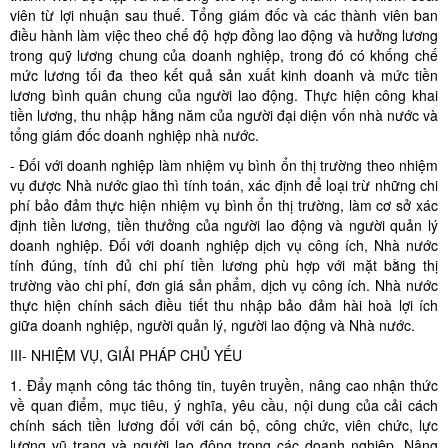
viên từ lợi nhuận sau thuế. Tổng giám đốc và các thành viên ban
điều hành làm việc theo chế độ hợp đồng lao động và hưởng lương
trong quỹ lương chung của doanh nghiệp, trong đó có khống chế
mức lương tối đa theo kết quả sản xuất kinh doanh và mức tiền
lương bình quân chung của người lao động. Thực hiện công khai
tiền lương, thu nhập hằng năm của người đại diện vốn nhà nước và
tổng giám đốc doanh nghiệp nhà nước.
- Đối với doanh nghiệp làm nhiệm vụ bình ổn thị trường theo nhiệm
vụ được Nhà nước giao thì tính toán, xác định để loại trừ những chi
phí bảo đảm thực hiện nhiệm vụ bình ổn thị trường, làm cơ sở xác
định tiền lương, tiền thưởng của người lao động và người quản lý
doanh nghiệp. Đối với doanh nghiệp dịch vụ công ích, Nhà nước
tính đúng, tính đủ chi phí tiền lương phù hợp với mặt bằng thị
trường vào chi phí, đơn giá sản phẩm, dịch vụ công ích. Nhà nước
thực hiện chính sách điều tiết thu nhập bảo đảm hài hoà lợi ích
giữa doanh nghiệp, người quản lý, người lao động và Nhà nước.
III- NHIỆM VỤ, GIẢI PHÁP CHỦ YẾU
1. Đẩy mạnh công tác thông tin, tuyên truyền, nâng cao nhận thức
về quan điểm, mục tiêu, ý nghĩa, yêu cầu, nội dung của cải cách
chính sách tiền lương đối với cán bộ, công chức, viên chức, lực
lượng vũ trang và người lao động trong các doanh nghiệp. Nâng