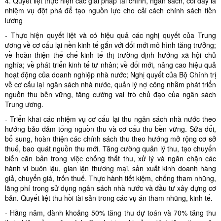
4. Quyết liệt thực hiện các giải pháp tài chính, ngân sách, coi đây là
nhiệm vụ đột phá để tạo nguồn lực cho cải cách chính sách tiền
lương
- Thực hiện quyết liệt và có hiệu quả các nghị quyết của Trung
ương về cơ cấu lại nền kinh tế gắn với đổi mới mô hình tăng trưởng;
về hoàn thiện thể chế kinh tế thị trường định hướng xã hội chủ
nghĩa; về phát triển kinh tế tư nhân; về đổi mới, nâng cao hiệu quả
hoạt động của doanh nghiệp nhà nước; Nghị quyết của Bộ Chính trị
về cơ cấu lại ngân sách nhà nước, quản lý nợ công nhằm phát triển
nguồn thu bền vững, tăng cường vai trò chủ đạo của ngân sách
Trung ương.
- Triển khai các nhiệm vụ cơ cấu lại thu ngân sách nhà nước theo
hướng bảo đảm tổng nguồn thu và cơ cấu thu bền vững. Sửa đổi,
bổ sung, hoàn thiện các chính sách thu theo hướng mở rộng cơ sở
thuế, bao quát nguồn thu mới. Tăng cường quản lý thu, tạo chuyển
biến căn bản trong việc chống thất thu, xử lý và ngăn chặn các
hành vi buôn lậu, gian lận thương mại, sản xuất kinh doanh hàng
giả, chuyển giá, trốn thuế. Thực hành tiết kiệm, chống tham nhũng,
lãng phí trong sử dụng ngân sách nhà nước và đầu tư xây dựng cơ
bản. Quyết liệt thu hồi tài sản trong các vụ án tham nhũng, kinh tế.
- Hằng năm, dành khoảng 50% tăng thu dự toán và 70% tăng thu