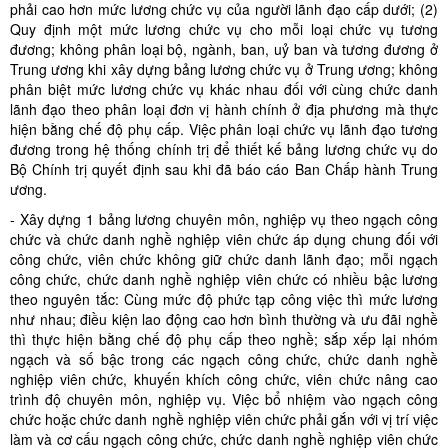
phải cao hơn mức lương chức vụ của người lãnh đạo cấp dưới; (2)
Quy định một mức lương chức vụ cho mỗi loại chức vụ tương
đương; không phân loại bộ, ngành, ban, uỷ ban và tương đương ở
Trung ương khi xây dựng bảng lương chức vụ ở Trung ương; không
phân biệt mức lương chức vụ khác nhau đối với cùng chức danh
lãnh đạo theo phân loại đơn vị hành chính ở địa phương mà thực
hiện bằng chế độ phụ cấp. Việc phân loại chức vụ lãnh đạo tương
đương trong hệ thống chính trị để thiết kế bảng lương chức vụ do
Bộ Chính trị quyết định sau khi đã báo cáo Ban Chấp hành Trung
ương.
- Xây dựng 1 bảng lương chuyên môn, nghiệp vụ theo ngạch công
chức và chức danh nghề nghiệp viên chức áp dụng chung đối với
công chức, viên chức không giữ chức danh lãnh đạo; mỗi ngạch
công chức, chức danh nghề nghiệp viên chức có nhiều bậc lương
theo nguyên tắc: Cùng mức độ phức tạp công việc thì mức lương
như nhau; điều kiện lao động cao hơn bình thường và ưu đãi nghề
thì thực hiện bằng chế độ phụ cấp theo nghề; sắp xếp lại nhóm
ngạch và số bậc trong các ngạch công chức, chức danh nghề
nghiệp viên chức, khuyến khích công chức, viên chức nâng cao
trình độ chuyên môn, nghiệp vụ. Việc bổ nhiệm vào ngạch công
chức hoặc chức danh nghề nghiệp viên chức phải gắn với vị trí việc
làm và cơ cấu ngạch công chức, chức danh nghề nghiệp viên chức