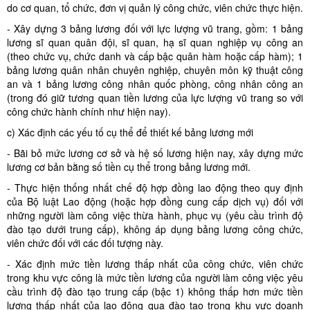
do cơ quan, tổ chức, đơn vị quản lý công chức, viên chức thực hiện.
- Xây dựng 3 bảng lương đối với lực lượng vũ trang, gồm: 1 bảng
lương sĩ quan quân đội, sĩ quan, hạ sĩ quan nghiệp vụ công an
(theo chức vụ, chức danh và cấp bậc quân hàm hoặc cấp hàm); 1
bảng lương quân nhân chuyên nghiệp, chuyên môn kỹ thuật công
an và 1 bảng lương công nhân quốc phòng, công nhân công an
(trong đó giữ tương quan tiền lương của lực lượng vũ trang so với
công chức hành chính như hiện nay).
c) Xác định các yếu tố cụ thể để thiết kế bảng lương mới
- Bãi bỏ mức lương cơ sở và hệ số lương hiện nay, xây dựng mức
lương cơ bản bằng số tiền cụ thể trong bảng lương mới.
- Thực hiện thống nhất chế độ hợp đồng lao động theo quy định
của Bộ luật Lao động (hoặc hợp đồng cung cấp dịch vụ) đối với
những người làm công việc thừa hành, phục vụ (yêu cầu trình độ
đào tạo dưới trung cấp), không áp dụng bảng lương công chức,
viên chức đối với các đối tượng này.
- Xác định mức tiền lương thấp nhất của công chức, viên chức
trong khu vực công là mức tiền lương của người làm công việc yêu
cầu trình độ đào tạo trung cấp (bậc 1) không thấp hơn mức tiền
lương thấp nhất của lao động qua đào tạo trong khu vực doanh