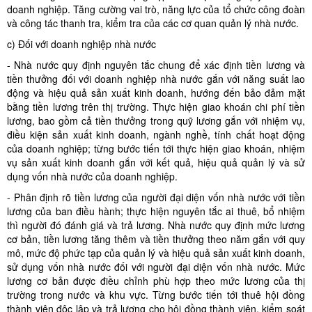
doanh nghiệp. Tăng cường vai trò, năng lực của tổ chức công đoàn
và công tác thanh tra, kiểm tra của các cơ quan quản lý nhà nước.
c) Đối với doanh nghiệp nhà nước
- Nhà nước quy định nguyên tắc chung để xác định tiền lương và
tiền thưởng đối với doanh nghiệp nhà nước gắn với năng suất lao
động và hiệu quả sản xuất kinh doanh, hướng đến bảo đảm mặt
bằng tiền lương trên thị trường. Thực hiện giao khoán chi phí tiền
lương, bao gồm cả tiền thưởng trong quỹ lương gắn với nhiệm vụ,
điều kiện sản xuất kinh doanh, ngành nghề, tính chất hoạt động
của doanh nghiệp; từng bước tiến tới thực hiện giao khoán, nhiệm
vụ sản xuất kinh doanh gắn với kết quả, hiệu quả quản lý và sử
dụng vốn nhà nước của doanh nghiệp.
- Phân định rõ tiền lương của người đại diện vốn nhà nước với tiền
lương của ban điều hành; thực hiện nguyên tắc ai thuê, bổ nhiệm
thì người đó đánh giá và trả lương. Nhà nước quy định mức lương
cơ bản, tiền lương tăng thêm và tiền thưởng theo năm gắn với quy
mô, mức độ phức tạp của quản lý và hiệu quả sản xuất kinh doanh,
sử dụng vốn nhà nước đối với người đại diện vốn nhà nước. Mức
lương cơ bản được điều chỉnh phù hợp theo mức lương của thị
trường trong nước và khu vực. Từng bước tiến tới thuê hội đồng
thành viên độc lập và trả lương cho hội đồng thành viên, kiểm soát