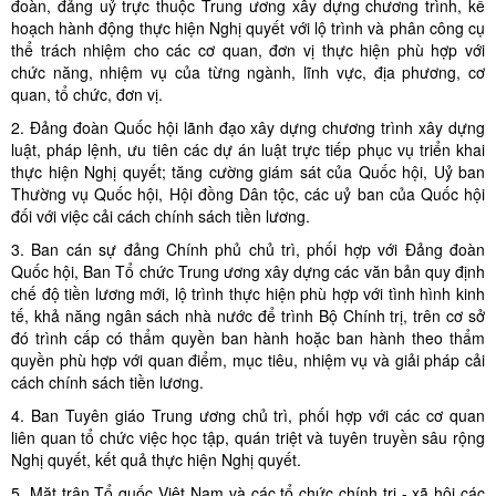
đoàn, đảng uỷ trực thuộc Trung ương xây dựng chương trình, kế
hoạch hành động thực hiện Nghị quyết với lộ trình và phân công cụ
thể trách nhiệm cho các cơ quan, đơn vị thực hiện phù hợp với
chức năng, nhiệm vụ của từng ngành, lĩnh vực, địa phương, cơ
quan, tổ chức, đơn vị.
2. Đảng đoàn Quốc hội lãnh đạo xây dựng chương trình xây dựng
luật, pháp lệnh, ưu tiên các dự án luật trực tiếp phục vụ triển khai
thực hiện Nghị quyết; tăng cường giám sát của Quốc hội, Uỷ ban
Thường vụ Quốc hội, Hội đồng Dân tộc, các uỷ ban của Quốc hội
đối với việc cải cách chính sách tiền lương.
3. Ban cán sự đảng Chính phủ chủ trì, phối hợp với Đảng đoàn
Quốc hội, Ban Tổ chức Trung ương xây dựng các văn bản quy định
chế độ tiền lương mới, lộ trình thực hiện phù hợp với tình hình kinh
tế, khả năng ngân sách nhà nước để trình Bộ Chính trị, trên cơ sở
đó trình cấp có thẩm quyền ban hành hoặc ban hành theo thẩm
quyền phù hợp với quan điểm, mục tiêu, nhiệm vụ và giải pháp cải
cách chính sách tiền lương.
4. Ban Tuyên giáo Trung ương chủ trì, phối hợp với các cơ quan
liên quan tổ chức việc học tập, quán triệt và tuyên truyền sâu rộng
Nghị quyết, kết quả thực hiện Nghị quyết.
5. Mặt trận Tổ quốc Việt Nam và các tổ chức chính trị - xã hội các