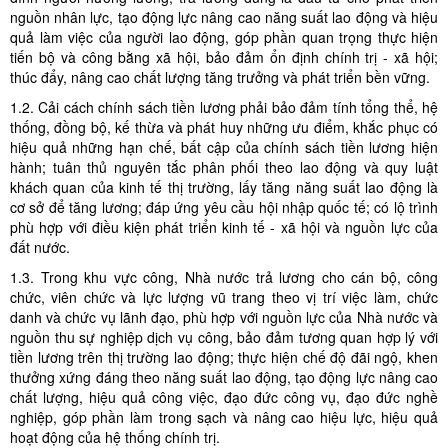
nguồn nhân lực, tạo động lực nâng cao năng suất lao động và hiệu
quả làm việc của người lao động, góp phần quan trọng thực hiện
tiến bộ và công bằng xã hội, bảo đảm ổn định chính trị - xã hội;
thúc đẩy, nâng cao chất lượng tăng trưởng và phát triển bền vững.
1.2. Cải cách chính sách tiền lương phải bảo đảm tính tổng thể, hệ
thống, đồng bộ, kế thừa và phát huy những ưu điểm, khắc phục có
hiệu quả những hạn chế, bất cập của chính sách tiền lương hiện
hành; tuân thủ nguyên tắc phân phối theo lao động và quy luật
khách quan của kinh tế thị trường, lấy tăng năng suất lao động là
cơ sở để tăng lương; đáp ứng yêu cầu hội nhập quốc tế; có lộ trình
phù hợp với điều kiện phát triển kinh tế - xã hội và nguồn lực của
đất nước.
1.3. Trong khu vực công, Nhà nước trả lương cho cán bộ, công
chức, viên chức và lực lượng vũ trang theo vị trí việc làm, chức
danh và chức vụ lãnh đạo, phù hợp với nguồn lực của Nhà nước và
nguồn thu sự nghiệp dịch vụ công, bảo đảm tương quan hợp lý với
tiền lương trên thị trường lao động; thực hiện chế độ đãi ngộ, khen
thưởng xứng đáng theo năng suất lao động, tạo động lực nâng cao
chất lượng, hiệu quả công việc, đạo đức công vụ, đạo đức nghề
nghiệp, góp phần làm trong sạch và nâng cao hiệu lực, hiệu quả
hoạt động của hệ thống chính trị.