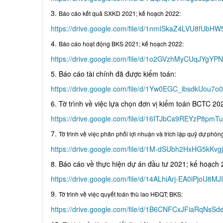
3.
B
áo c
áo kết quả
SXKD
2021; k
ế ho
ạch 2022
:
https://drive.google.com/file/d/1nmISkaZ4LVU8fUb
4.
B
áo c
áo
ho
ạt
đ
ộng BKS
2021; k
ế ho
ạch 2022
:
https://drive.google.com/file/d/1o2GVzhMyCUqJYgY
5. Báo cáo tài chính đã được kiểm toán:
https://drive.google.com/file/d/1Yw0EGC_ibsdkUou7
6. Tờ trình về việc lựa chọn đơn vị kiểm toán BCTC 20
https://drive.google.com/file/d/16ITJbCs9REYzP8pm
7.
T
ờ tr
ình v
ề việc phân phối lợi nhuận và trích lập quỹ dự phòn
https://drive.google.com/file/d/1M-dSUbh2HxHG5kK
8. Báo cáo về thực hiện dự án đầu tư 2021; kế hoạch 
https://drive.google.com/file/d/14ALhiArj-EA0iPjoU8
9.
T
ờ tr
ình v
ề việc quyết toán thù lao HĐQT; BKS:
https://drive.google.com/file/d/1B6CNFCxJFiaRqNs