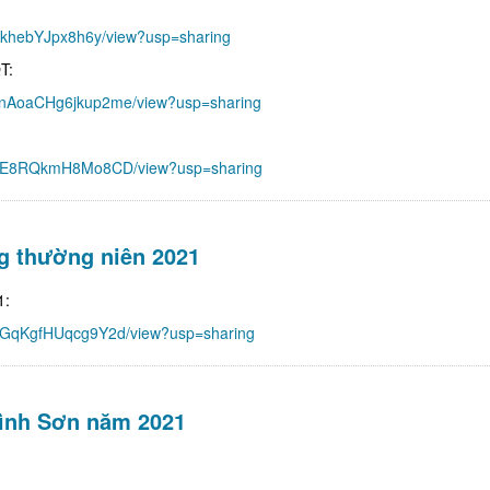
G8TkhebYJpx8h6y/view?usp=sharing
T:
1AnAoaCHg6jkup2me/view?usp=sharing
c5XIE8RQkmH8Mo8CD/view?usp=sharing
g thường niên 2021
1:
JKGqKgfHUqcg9Y2d/view?usp=sharing
Bình Sơn năm 2021