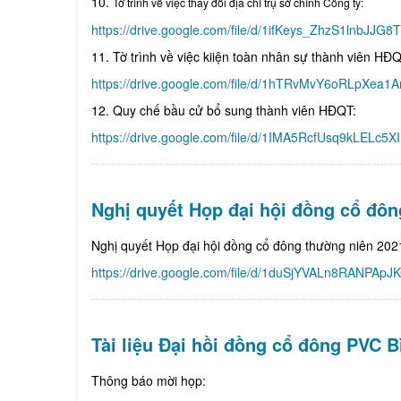
10.
T
ờ tr
ình v
ề việc thay đổi địa chỉ trụ sở chính Công ty:
https://drive.google.com/file/d/1ifKeys_ZhzS1lnbJJ
11. Tờ trình về việc kiiện toàn nhân sự thành viên HĐQ
https://drive.google.com/file/d/1hTRvMvY6oRLpXea
12. Quy chế bầu cử bổ sung thành viên HĐQT:
https://drive.google.com/file/d/1IMA5RcfUsq9kLEL
Nghị quyết Họp đại hội đồng cổ đôn
Nghị quyết Họp đại hội đồng cổ đông thường niên 202
https://drive.google.com/file/d/1duSjYVALn8RANPAp
Tài liệu Đại hồi đồng cổ đông PVC 
Thông báo mời họp: