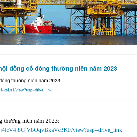
 hội đồng cổ đông thường niên năm 2023
ổ đông thường niên năm 2023
:
H--tsLs1/view?usp=drive_link
g thường niên năm 2023:
NGOj4lcV4j8GjV8OqvBkaVc3KF/view?usp=drive_link