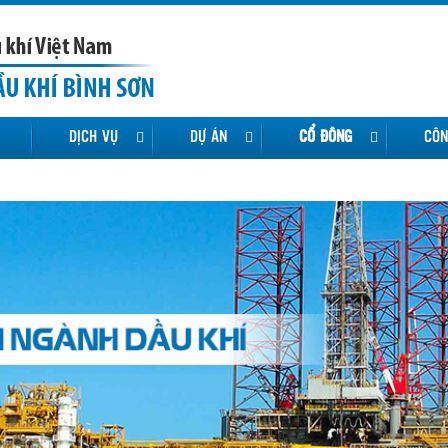
DỊCH VỤ
DỰ ÁN
CỔ ĐÔNG
CÔN