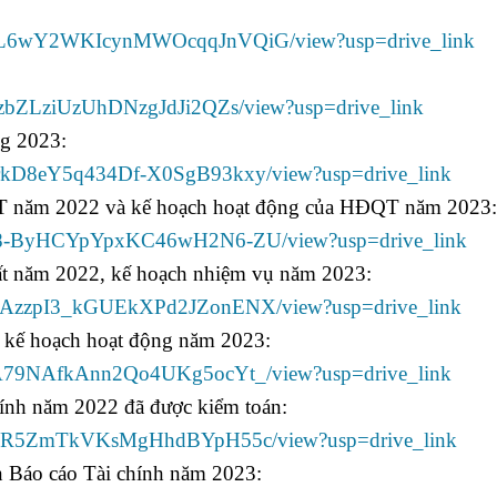
-6DTlL6wY2WKIcynMWOcqqJnVQiG/view?usp=drive_link
jEUzbZLziUzUhDNzgJdJi2QZs/view?usp=drive_link
ng 2023:
NOrkD8eY5q434Df-X0SgB93kxy/view?usp=drive_link
QT năm 2022 và kế hoạch hoạt động của HĐQT năm 2023:
f4On8-ByHCYpYpxKC46wH2N6-ZU/view?usp=drive_link
uất năm 2022, kế hoạch nhiệm vụ năm 2023:
iQu1AzzpI3_kGUEkXPd2JZonENX/view?usp=drive_link
 kế hoạch hoạt động năm 2023:
I4fA79NAfkAnn2Qo4UKg5ocYt_/view?usp=drive_link
chính năm 2022 đã được kiểm toán:
4e076bR5ZmTkVKsMgHhdBYpH55c/view?usp=drive_link
án Báo cáo Tài chính năm 2023: