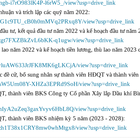
bjmgb-i7rO983lK4P-l6rW5_/view?usp=drive_link
 nhuận và trích lập các quỹ năm 2022:
glDWuG1c9TU_cB0h0mMVq2PRxq8Y/view?usp=drive_link
n đầu tư, kết quả đầu tư năm 2022 và kế hoạch đầu tư năm 
4gujzgt7FXZBkZvL6bKK-q1ugw/view?usp=drive_link
hù lao năm 2022 và kế hoạch tiền lương, thù lao năm 2023 
xNzevluAW633JrJFK8MK6gLKCjA/view?usp=drive_link
đề cử, bổ sung nhân sự thành viên HĐQT và thành viê
CcNesW5Urn08Y-XHZa3EPRd9SoH/view?usp=drive_link
ĐQT, thành viên BKS Công ty Cổ phần Xây lắp Dầu khí Bì
FUnmIyA2uZeq3gaxYvyv6HbL8Q/view?usp=drive_link
QT, thành viên BKS nhiệm kỳ 5 năm (2023 - 2028):
vithzh1T38x1CRY8mw0whMtgx8/view?usp=drive_link