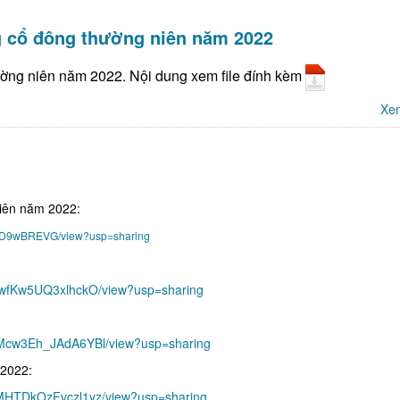
ng cổ đông thường niên năm 2022
ường niên năm 2022. Nội dung xem file đính kèm
Xem
niên năm 2022:
eiD9wBREVG/view?usp=sharing
x8wfKw5UQ3xlhckO/view?usp=sharing
GoMcw3Eh_JAdA6YBl/view?usp=sharing
 2022:
KMHTDkOzFvczl1yz/view?usp=sharing