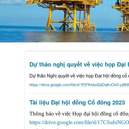
Dự thảo nghị quyết về việc họp Đại
Dự thảo
Nghị quyết về việc họp Đại hội đồng c
https://drive.google.com/file/d/1PjF9ndur2qiDqKnOo5-yij6N
Tài liệu Đại hội đồng Cổ đông 2023
Thông báo về việc Họp đại hội đồng cổ đôn
https://drive.google.com/file/d/17CSuhi