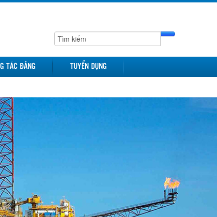
G TÁC ĐẢNG
TUYỂN DỤNG