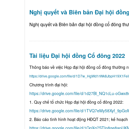
Nghị quyết và Biên bản Đại hội đồ
Nghị quyết và Biên bản đại hội đồng cổ đông th
Tài liệu Đại hội đồng Cổ đông 2022
Thông báo về việc Họp đại hội đồng cổ đông thường 
https://drive.google.com/file/d/1D7w_HgWd1rWk8JbpH19X1F
Chương trình đại hội:
https://drive.google.com/file/d/1d27Bl_NQ1cLu-oGw
1. Quy chế tổ chức Họp đại hội đồng cổ đông 2022:
https://drive.google.com/file/d/1TVQ7eMy58Xyf_9p
2. Báo cáo tình hình hoạt động HĐQT 2021; kế hoạch
https://drive.google.com/file/d/1QqXq7STIn8ge8apU