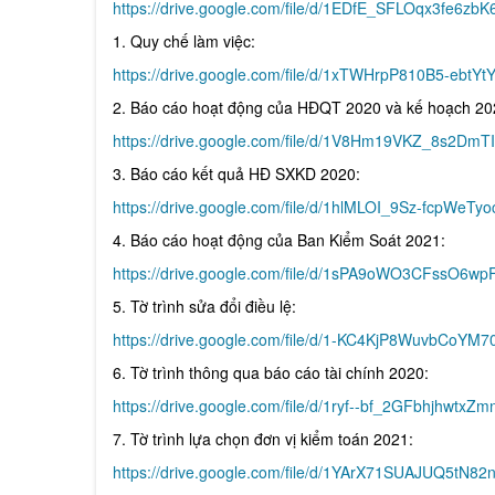
https://drive.google.com/file/d/1EDfE_SFLOqx3fe6z
1. Quy chế làm việc:
https://drive.google.com/file/d/1xTWHrpP810B5-ebt
2. Báo cáo hoạt động của HĐQT 2020 và kế hoạch 20
https://drive.google.com/file/d/1V8Hm19VKZ_8s2D
3. Báo cáo kết quả HĐ SXKD 2020:
https://drive.google.com/file/d/1hlMLOI_9Sz-fcpWe
4. Báo cáo hoạt động của Ban Kiểm Soát 2021:
https://drive.google.com/file/d/1sPA9oWO3CFssO6
5. Tờ trình sửa đổi điều lệ:
https://drive.google.com/file/d/1-KC4KjP8WuvbCo
6. Tờ trình thông qua báo cáo tài chính 2020:
https://drive.google.com/file/d/1ryf--bf_2GFbhjhwtx
7. Tờ trình lựa chọn đơn vị kiểm toán 2021:
https://drive.google.com/file/d/1YArX71SUAJUQ5tN