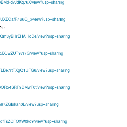
bK6BMd-dvJdKq7uX/view?usp=sharing
YtYUXEOafR4uuQ_p/view?usp=sharing
21:
mTIQm3yBHrEHAlHoDe/view?usp=sharing
TyocJXJwZUT97r7G/view?usp=sharing
wpFLBe7rtTXgQ1UFG6/view?usp=sharing
YM70OR54SRF9DMwF0t/view?usp=sharing
Zmn67ZGlukan0L/view?usp=sharing
82ndfTsZCFOXW0ko9/view?usp=sharing