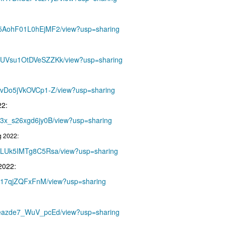
HW5AohF01L0hEjMF2/view?usp=sharing
PNUVsu1OtDVeSZZKk/view?usp=sharing
o0vDo5jVkOVCp1-Z/view?usp=sharing
22:
Tu3x_s26xgd6jy0B/view?usp=sharing
g 2022:
vgjLUk5IMTg8C5Rsa/view?usp=sharing
2022:
MJI17qjZQFxFnM/view?usp=sharing
Sdeazde7_WuV_pcEd/view?usp=sharing