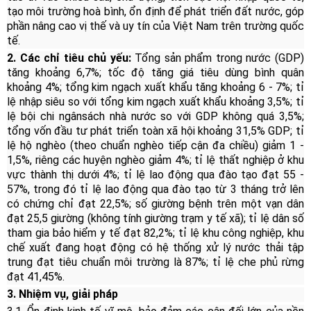
tạo môi trường hoà bình, ổn định để phát triển đất nước, góp
phần nâng cao vị thế và uy tín của Việt Nam trên trường quốc
tế.
2.
Các chỉ tiêu chủ yếu:
Tổng sản phẩm trong nước (GDP)
tăng khoảng 6,7%; tốc độ tăng giá tiêu dùng bình quân
khoảng 4%; tổng kim ngạch xuất khẩu tăng khoảng 6 - 7%; tỉ
lệ nhập siêu so với tổng kim ngạch xuất khẩu khoảng 3,5%; tỉ
lệ bội chi ngân
sách nhà nước so với GDP không quá 3,5%;
tổng vốn đầu tư phát triển toàn xã hội khoảng 31,5% GDP; tỉ
lệ hộ nghèo (theo chuẩn nghèo tiếp cận đa chiều) giảm 1 -
1,5%, riêng các huyện nghèo giảm 4%; tỉ lệ thất nghiệp ở khu
vực thành thị dưới 4%; tỉ lệ lao động qua đào tạo đạt 55 -
57%, trong đó tỉ lệ lao động qua đào tạo từ 3 tháng trở lên
có chứng chỉ đạt 22,5%; số giường bệnh trên một vạn dân
đạt 25,5 giường (không tính giường trạm y tế xã); tỉ lệ dân số
tham gia bảo hiểm y tế đạt 82,2%; tỉ lệ khu công nghiệp, khu
chế xuất đang hoạt động có hệ thống xử lý nước thải tập
trung đạt tiêu chuẩn môi trường là 87%; tỉ lệ che phủ rừng
đạt 41,45%.
3. Nhiệm vụ, giải pháp