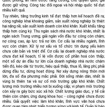
Quốc phòng, an ninh được tăng cường, chủ quyền quốc gia
được giữ vững. Công tác đối ngoại và hội nhập quốc tế đạt
nhiều kết quả.
Tuy nhiên, tăng trưởng kinh tế đạt thấp hơn kế hoạch đề ra;
công nghiệp khai khoáng giảm, sản xuất nông nghiệp bị thiệt
hại nặng nề; sản xuất kinh doanh còn khó khăn. Xuất khẩu tăng
thấp hơn cùng kỳ. Thu ngân sách nhà nước khó khăn, nhất là
ngân sách Trung ương; giải ngân vốn đầu tư công còn chậm;
nợ công cao, áp lực trả nợ lớn. Cơ cấu lại nhiều ngành, lĩnh
vực còn chậm. Xử lý nợ xấu và tổ chức tín dụng yếu kém
chưa căn bản và triệt để. Cơ cấu lại doanh nghiệp nhà nước
chưa đạt kế hoạch; tỉ lệ vốn được cổ phần hoá còn thấp;
một số dự án đầu tư lớn của doanh nghiệp nhà nước chậm
tiến độ, kéo dài từ trước, hiệu quả thấp, thua lỗ, lãng phí, phải
dừng đầu tư, dừng hoạt động. Nợ xây dựng nông thôn mới
lớn, đa số địa phương mắc phải. Đời sống nhân dân, nhất là
vùng bị thiên tai và sự cố môi trường gặp khó khăn. Chất
lượng môi trường nhiều nơi bị xuống cấp; vi phạm môi trường
còn xảy ra gây bức xúc xã hội. Chất lượng giáo dục, y tế cải
thiện còn chậm; ứng dụng khoa học - công nghệ chưa được
nhiều. Giải quyết việc làm khó khăn; lĩnh vực văn hoá chưa
được quan tâm phát triển tương xứng với kinh tế. Quản lý báo