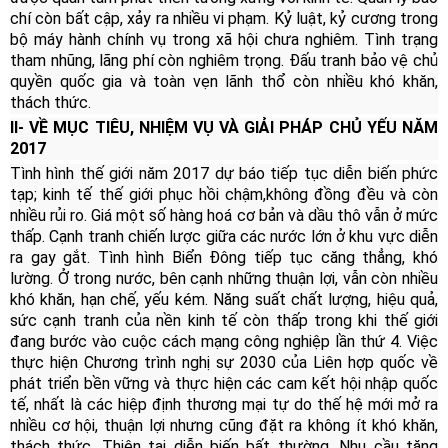
chí còn bất cập, xảy ra nhiều vi phạm. Kỷ luật, kỷ cương trong
bộ máy hành chính vụ trong xã hội chưa nghiêm. Tình trạng
tham nhũng, lãng phí còn nghiêm trọng. Đấu tranh bảo vệ chủ
quyền quốc gia và toàn vẹn lãnh thổ còn nhiều khó khăn,
thách thức.
II- VỀ MỤC TIÊU, NHIỆM VỤ VÀ GIẢI PHÁP CHỦ YẾU NĂM
2017
Tình hình thế giới năm 2017 dự báo tiếp tục diễn biến phức
tạp; kinh tế thế giới phục hồi chậm,
không đồng đều và còn
nhiều rủi ro. Giá một số hàng hoá cơ bản và dầu thô vẫn ở mức
thấp. Cạnh tranh chiến lược giữa các nước lớn ở khu vực diễn
ra gay gắt. Tình hình Biển Đông tiếp tục căng thẳng, khó
lường. Ở trong nước, bên cạnh những thuận lợi, vẫn còn nhiều
khó khăn, hạn chế, yếu kém. Năng suất chất lượng, hiệu quả,
sức cạnh tranh của nền kinh tế còn thấp trong khi thế giới
đang bước vào cuộc cách mạng công nghiệp lần thứ 4. Việc
thực hiện Chương trình nghị sự 2030 của Liên hợp quốc về
phát triển bền vững và thực hiện các cam kết hội nhập quốc
tế, nhất là các hiệp định thương mại tự do thế hệ mới mở ra
nhiều cơ hội, thuận lợi nhưng cũng đặt ra không ít khó khăn,
thách thức. Thiên tai diễn biến bất thường. Nhu cầu tăng