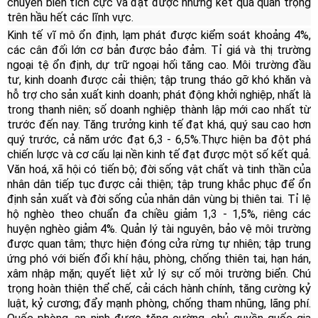
chuyển biến tích cực và đạt được những kết quả quan trọng
trên hầu hết các lĩnh vực.
Kinh tế vĩ mô ổn định, lạm phát được kiểm soát khoảng 4%,
các cân đối lớn cơ bản được bảo đảm. Tỉ giá và thị trường
ngoại tệ ổn định, dự trữ ngoại hối tăng cao. Môi trường đầu
tư, kinh doanh được cải thiện; tập trung tháo gỡ khó khăn và
hỗ trợ cho sản xuất kinh doanh; phát động khởi nghiệp, nhất là
trong thanh niên; số doanh nghiệp thành lập mới cao nhất từ
trước đến nay. Tăng trưởng kinh tế đạt khá, quý sau cao hơn
quý trước, cả năm ước đạt 6,3 - 6,5%.
Thực hiện ba đột phá
chiến lược và cơ cấu lại nền kinh tế đạt được một số kết quả.
Văn hoá, xã hội có tiến bộ; đời sống vật chất và tinh thần của
nhân dân tiếp tục được cải thiện; tập trung khắc phục để ổn
định sản xuất và đời sống của nhân dân vùng bị thiên tai. Tỉ lệ
hộ nghèo theo chuẩn đa chiều giảm 1,3 - 1,5%, riêng các
huyện nghèo giảm 4%. Quản lý tài nguyên, bảo vệ môi trường
được quan tâm; thực hiện đóng cửa rừng tự nhiên; tập trung
ứng phó với biến đổi khí hậu, phòng, chống thiên tai, hạn hán,
xâm nhập mặn; quyết liệt xử lý sự cố môi trường biển. Chú
trọng hoàn thiện thể chế, cải cách hành chính, tăng cường kỷ
luật, kỷ cương; đẩy mạnh phòng, chống tham nhũng, lãng phí.