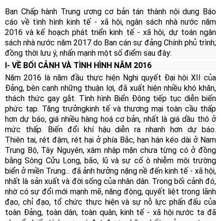
Ban Chấp hành Trung ương cơ bản tán thành nội dung Báo
cáo về tình hình kinh tế - xã hội, ngân sách nhà nước năm
2016 và kế hoạch phát triển kinh tế - xã hội, dự toán ngân
sách nhà nước năm 2017 do Ban cán sự đảng Chính phủ trình;
đồng thời lưu ý, nhấn mạnh một số điểm sau đây:
I- VỀ BỐI CẢNH VÀ TÌNH HÌNH NĂM 2016
Năm 2016 là năm đầu thực hiện Nghị quyết Đại hội XII của
Đảng, bên cạnh những thuận lợi, đã xuất hiện nhiều khó khăn,
thách thức gay gắt. Tình hình Biển Đông tiếp tục diễn biến
phức tạp. Tăng trưởng
kinh tế và thương mại toàn cầu thấp
hơn dự báo, giá nhiều hàng hoá cơ bản, nhất là giá dầu thô ở
mức thấp. Biến đổi khí hậu diễn ra nhanh hơn dự báo.
Thiên
tai, rét đậm, rét hại ở phía Bắc, hạn hán kéo dài ở Nam
Trung Bộ, Tây Nguyên, xâm nhập mặn chưa từng có ở đồng
bằng Sông Cửu Long, bão, lũ và sự cố ô nhiễm môi trường
biển ở miền Trung... đã ảnh hưởng nặng nề đến kinh tế - xã hội,
nhất là sản xuất và đời sống của nhân dân. Trong bối cảnh đó,
nhờ có sự đổi mới mạnh mẽ, năng động, quyết liệt trong lãnh
đạo, chỉ đạo, tổ chức thực hiện và sự nỗ lực phấn đấu của
toàn Đảng, toàn dân, toàn quân, kinh tế - xã hội nước ta đã