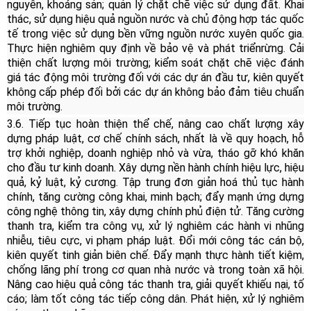
nguyên, khoáng sản; quản lý chặt chẽ việc sử dụng đất. Khai
thác, sử dụng hiệu quả nguồn nước và chủ động hợp tác quốc
tế trong việc sử dụng bền vững nguồn nước xuyên quốc gia.
Thực hiện nghiêm quy định về bảo vệ và phát triển
rừng. Cải
thiện chất lượng môi trường; kiểm soát chặt chẽ việc đánh
giá tác động môi trường đối với các dự án đầu tư, kiên quyết
không cấp phép đối bởi các dự án không bảo đảm tiêu chuẩn
môi trường.
3.6. Tiếp tục hoàn thiện thể chế, nâng cao chất lượng xây
dựng pháp luật, cơ chế chính sách, nhất là về quy hoạch, hỗ
trợ khởi nghiệp, doanh nghiệp nhỏ và vừa, tháo gỡ khó khăn
cho đầu tư kinh doanh. Xây dựng nền hành chính hiệu lực, hiệu
quả, kỷ luật, kỷ cương. Tập trung đơn giản hoá thủ tục hành
chính, tăng cường công khai, minh bạch; đẩy mạnh ứng dựng
công nghệ thông tin, xây dựng chính phủ điện tử. Tăng cường
thanh tra, kiểm tra công vụ, xử lý nghiêm các hành vi nhũng
nhiễu, tiêu cực, vi phạm pháp luật. Đổi mới công tác cán bộ,
kiên quyết tinh giản biên chế. Đẩy mạnh thực hành tiết kiệm,
chống lãng phí trong cơ quan nhà nước và trong toàn xã hội.
Nâng cao hiệu quả công tác thanh tra, giải quyết khiếu nại, tố
cáo; làm tốt công tác tiếp công dân. Phát hiện, xử lý nghiêm