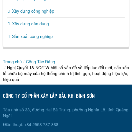
Xây dựng công nghiệp
Xây dựng dân dụng
Sản xuất công nghiệp
Trang chủ
/
Công Tác Đảng
/
Nghị Quyết 18-NQ/TW Một số vấn đề về tiếp tục đổi mới, sắp xếp
tổ chức bộ máy của hệ thống chính trị tinh gọn, hoạt động hiệu lực,
hiệu quả
CÔNG TY CỔ PHẦN XÂY LẮP DẦU KHÍ BÌNH SƠN
Tòa nhà số 33, đường Hai Bà Trưng, phường Nghĩa Lộ, tỉnh Quảng
Ngãi
Điện thoại: +84 2553 737 868