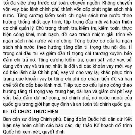
tối đa việc ứng trước dự toán, chuyển nguồn. Không chuyển
vốn vay, bảo lãnh chính phủ thành vốn cấp phát ngân sách nhà
nước. Tăng cường kiểm soát chi ngân sách nhà nước theo
hướng thống nhất quy trình, tập trung đầu mối và hoàn thiện
cơ chế quản lý. Chú trọng thanh tra, kiểm tra, kiểm toán, thực
hiện công khai, minh bạch, đề cao trách nhiệm giải trình về
ngân sách nhà nước và nợ công. Từng bước cơ cấu lại ngân
sách nhà nước theo hướng tăng dần tỉ trọng thu nội địa, tỉ
trọng chi đầu tư và giảm dần tỉ trọng chi thường xuyên, bảo
đảm chi trả nợ. Tăng cường kiểm tra, giám sát việc vay, sử
dụng vốn vay và trả nợ, nhất là đối với các khoản vay mới, vay
có bảo lãnh của Chính phủ, vay về cho vay lại, khắc phục tình
trạng các khoản vay bị tăng chi phí do chậm tiến độ và hạn
chế tối đa cấp bảo lãnh mới. Tiếp tục cơ cấu lại nợ công theo
hướng tăng tỉ trọng vay trung hạn, dài hạn và giảm chi phí vay
vốn; bảo đảm dư nợ công, nợ chính phủ, nợ nước ngoài của
quốc gia trong giới hạn quy định và an toàn tài chính quốc gia.
III- TỔ CHỨC THỰC HIỆN
Ban cán sự đảng Chính phủ. Đảng đoàn Quốc hội căn cứ Kết
luận này hoàn chỉnh các báo cáo, dự thảo Kế hoạch để trình
Quốc hội xem xét, quyết định.