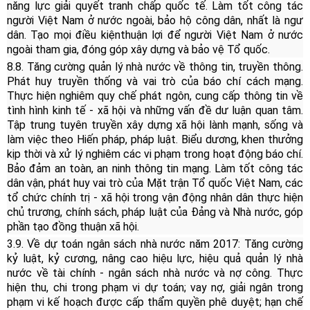
năng lực giải quyết tranh chấp quốc tế. Làm tốt công tác
người Việt Nam ở nước ngoài, bảo hộ công dân, nhất là ngư
dân. Tạo mọi điều kiện
thuận lợi để người Việt Nam ở nước
ngoài tham gia, đóng góp xây dựng và bảo vệ Tổ quốc.
8.8. Tăng cường quản lý nhà nước về thông tin, truyền thông.
Phát huy truyền thống và vai trò của báo chí cách mạng.
Thực hiện nghiêm quy chế phát ngôn, cung cấp thông tin về
tình hình kinh tế - xã hội và những vấn đề dư luận quan tâm.
Tập trung tuyên truyền xây dựng xã hội lành mạnh, sống và
làm việc theo Hiến pháp, pháp luật. Biểu dương, khen thưởng
kịp thời và xử lý nghiêm các vi phạm trong hoạt động báo chí.
Bảo đảm an toàn, an ninh thông tin mạng. Làm tốt công tác
dân vận, phát huy vai trò của Mặt trận Tổ quốc Việt Nam, các
tổ chức chính trị - xã hội trong vận động nhân dân thực hiện
chủ trương, chính sách, pháp luật của Đảng và Nhà nước, góp
phần tạo đồng thuận xã hội.
3.9. Về dự toán ngân sách nhà nước năm 2017: Tăng cường
kỷ luật, kỷ cương, nâng cao hiệu lực, hiệu quả quản lý nhà
nước về tài chính - ngân sách nhà nước và nợ công. Thực
hiện thu, chi trong phạm vi dự toán; vay nợ, giải ngân trong
phạm vi kế hoạch được cấp thẩm quyền phê duyệt; hạn chế