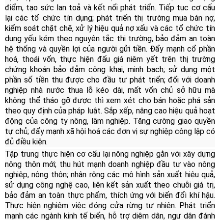
điểm, tạo sức lan toả và kết nối phát triển. Tiếp tục cơ cấu
lại các tổ chức tín dụng; phát triển thị trường mua bán nợ,
kiểm soát chặt chẽ, xử lý hiệu quả nợ xấu và các tổ chức tín
dụng yếu kém theo nguyên tắc thị trường, bảo đảm an toàn
hệ thống và quyền lợi của người gửi tiền. Đẩy mạnh cổ phần
hoá, thoái vốn, thực hiện đấu giá niêm yết trên thị trường
chứng khoán bảo đảm công khai, minh bạch; sử dụng một
phần số tiền thu được cho đầu tư phát triển; đối với doanh
nghiệp nhà nước thua lỗ kéo dài, mất vốn chủ sở hữu mà
không thể tháo gỡ được thì xem xét cho bán hoặc phá sản
theo quy định của pháp luật. Sắp xếp, nâng cao hiệu quả hoạt
động của công ty nông, lâm nghiệp. Tăng cường giao quyền
tự chủ; đẩy mạnh xã hội hoá các đơn vị sự nghiệp công lập có
đủ điều kiện.
Tập trung thực hiện cơ cấu lại nông nghiệp gắn với xây dựng
nông thôn mới; thu hút mạnh doanh nghiệp đầu tư vào nông
nghiệp, nông thôn; nhân rộng các mô hình sản xuất hiệu quả,
sử dụng công nghệ cao, liên kết sản xuất theo chuỗi giá trị,
bảo đảm an toàn thực phẩm, thích ứng với biến đổi khí hậu.
Thực hiện nghiêm việc đóng cửa rừng tự nhiên. Phát triển
mạnh các ngành kinh tế biển, hỗ trợ diêm dân, ngư dân đánh