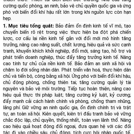
cường quốc phòng, an ninh, bảo vệ chủ quyền quốc gia và ứng
phó với biến đổi khí hậu rất lớn trong khi nguồn lực còn hạn
hẹp.
1. Mục tiêu tổng quát:
Bảo đảm ổn định kinh tế vĩ mô, tạo
chuyển biến rõ rệt trong việc thực hiện ba đột phá chiến
lược, cơ cấu lại nền kinh tế gắn với đổi mới mô hình tăng
trưởng, nâng cao năng suất, chất lượng, hiệu quả và sức cạnh
tranh, khuyến khích khởi nghiệp, đổi mới, sáng tạo, hỗ trợ và
phát triển doanh nghiệp, thúc đẩy tăng trưởng kinh tế. Nâng
cao tính tự chủ của nền kinh tế. Bảo đảm an sinh xã hội và
chăm lo đời sống nhân dân. Phát triển văn hoá, thực hiện dân
chủ và tiến bộ, công bằng xã hội. Ứng phó với biến đổi khí hậu,
chủ động phòng, chống thiên tai; tăng cường quản lý tài
nguyên và bảo vệ môi trường. Tiếp tục hoàn thiện, nâng cao
hiệu quả thực thi pháp luật; tăng cường kỷ luật, kỷ cương;
đẩy mạnh cải cách hành chính và phòng, chống tham nhũng,
lãng phí. Giữ vững an ninh quốc gia, ổn định chính trị và trật
tự, an toàn xã hội. Kiên quyết, kiên trì đấu tranh bảo vệ vững
chắc độc lập, chủ quyền, thống nhất, toàn vẹn lãnh thổ. Nâng
cao hiệu quả hoạt động đối ngoại, đưa quan hệ với các đối
tác đi vào chiều sâu, chủ động, tích cực hội nhập quốc tế,