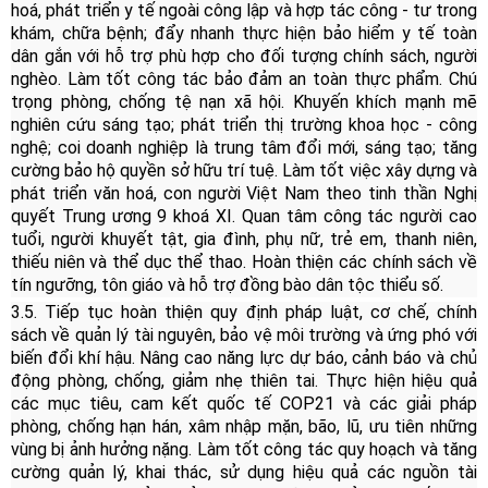
hoá, phát triển y tế ngoài công lập và hợp tác công - tư trong
khám, chữa bệnh; đẩy nhanh thực hiện bảo hiểm y tế toàn
dân gắn với hỗ trợ phù hợp cho đối tượng chính sách, người
nghèo. Làm tốt công tác bảo đảm an toàn thực phẩm. Chú
trọng phòng, chống tệ nạn xã hội. Khuyến khích mạnh mẽ
nghiên cứu sáng tạo; phát triển thị trường khoa học - công
nghệ; coi doanh nghiệp là trung tâm đổi mới, sáng tạo; tăng
cường bảo hộ quyền sở hữu trí tuệ. Làm tốt việc xây dựng và
phát triển văn hoá, con người Việt Nam theo tinh thần Nghị
quyết Trung ương 9 khoá XI. Quan tâm công tác người cao
tuổi, người khuyết tật, gia đình, phụ nữ, trẻ em, thanh niên,
thiếu niên và thể dục thể thao. Hoàn thiện các chính sách về
tín ngưỡng, tôn giáo và hỗ trợ đồng bào dân tộc thiểu số.
3.5. Tiếp tục hoàn thiện quy định pháp luật, cơ chế, chính
sách về quản lý tài nguyên, bảo vệ môi trường và ứng phó với
biến đổi khí hậu. Nâng cao năng lực dự báo, cảnh báo và chủ
động phòng, chống, giảm nhẹ thiên tai. Thực hiện hiệu quả
các mục tiêu, cam kết quốc tế COP21 và các giải pháp
phòng, chống hạn hán, xâm nhập mặn, bão, lũ, ưu tiên những
vùng bị ảnh hưởng nặng. Làm tốt công tác quy hoạch và tăng
cường quản lý, khai thác, sử dụng hiệu quả các nguồn tài