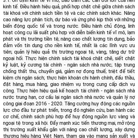
3.1. Ổn định kinh tế vĩ mô, bảo đảm các cân đối lớn của nền
kinh tế. Điều hành hiệu quả, phối hợp chặt chẽ giữa chính sách
tài khoá với chính sách tiền tệ và các chính sách khác. Nâng
cao năng lực phân tích, dự báo và ứng phó kịp thời với những
biến động quốc tế và trong nước. Điều hành chủ động, linh
hoạt công cụ lãi suất phù hợp với diễn biến kinh tế vĩ mô, lạm
phát và thị trường tiền tệ; nâng cao chất lượng tín dụng, bảo
đảm vốn tín dụng cho nền kinh tế, nhất là các lĩnh vực ưu
tiên; quản lý hiệu quả thị trường ngoại tệ, vàng, tăng dự trữ
ngoại hối. Thực hiện chính sách tài khoá chặt chẽ, siết chặt
kỷ luật, kỷ cương tài chính - ngân sách nhà nước; tập trung
chống thất thu, chuyển giá, giảm nợ đọng thuế; triệt để tiết
kiệm chi ngân sách; thực hiện khoán chi hành chính, đấu thầu,
đặt hàng, mua hàng, giao nhiệm vụ trong cung cấp dịch vụ
công. Thực hiện hiệu quả kế hoạch tài chính - ngân sách nhà
nước trung hạn, cơ cấu lại ngân sách nhà nước và quản lý nợ
công giai đoạn 2016 - 2020.
Tăng cường huy động các nguồn
lực cho đầu tư phát triển, trong đó nghiên cứu, ban hành các
cơ chế, chính sách phù hợp để huy động nguồn lực vàng và
ngoại tệ trong xã hội. Đẩy mạnh xúc tiến thương mại, mở rộng
thị trường xuất khẩu gắn với nâng cao chất lượng, xây dựng
thương hiệu hàng Việt Nam, tham gia vào mạng sản xuất và