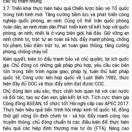
các vụ tham nhũng.
3.7. Triển khai thực hiện hiệu quả Chiến lược bảo vệ Tổ quốc
trong tình hình mới. Tăng cường tiềm lực và phát triển công
nghiệp quốc phòng, an ninh. Củng cố thế trận quốc phòng
toàn dân, an ninh nhân dân.
Phát triển kinh tế kết hợp với quốc
phòng, an ninh, nhất là ở vùng biên giới, hải đảo. Giữ vững an
ninh chính trị, trật tự an toàn xã hội; đẩy mạnh phòng, chống
tội phạm; bảo đảm trật tự, an toàn giao thông; tăng cường
phòng, chống cháy nổ.
Kiên quyết, kiên trì đấu tranh bảo vệ chủ quyền, lợi ích quốc
gia. Chủ động có những giải pháp phù hợp, yêu cầu các bên
tôn trọng tiến trình ngoại giao, pháp lý, tuân thủ luật pháp
quốc tế, Công ước liên hợp quốc về Luật Biển 1982, thực
hiện đầy đủ DOC và thúc đẩy sớm đạt được COC.
Chủ động làm sâu sắc, thực chất hơn quan hệ với các nước
và đối tác, tạo sự đan xen, gắn kết lợi ích. Tích cực tham gia
Cộng đồng ASEAN, tổ chức tốt Hội nghị cấp cao APEC 2017.
Thực hiện hiệu quả tiến trình hội nhập kinh tế quốc tế, đồng
thời giữ vững ổn định chính trị - xã hội. Đẩy mạnh công tác
truyền thông, chủ động chuẩn bị các điều kiện để thực hiện
hiệu quả các hiệp định thương mại tự do (FTA). Nâng cao