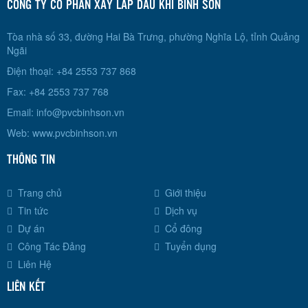
CÔNG TY CỔ PHẦN XÂY LẮP DẦU KHÍ BÌNH SƠN
Tòa nhà số 33, đường Hai Bà Trưng, phường Nghĩa Lộ, tỉnh Quảng
Ngãi
Điện thoại: +84 2553 737 868
Fax: +84 2553 737 768
Email:
info@pvcbinhson.vn
Web: www.pvcbinhson.vn
THÔNG TIN
Trang chủ
Giới thiệu
Tin tức
Dịch vụ
Dự án
Cổ đông
Công Tác Đảng
Tuyển dụng
Liên Hệ
LIÊN KẾT