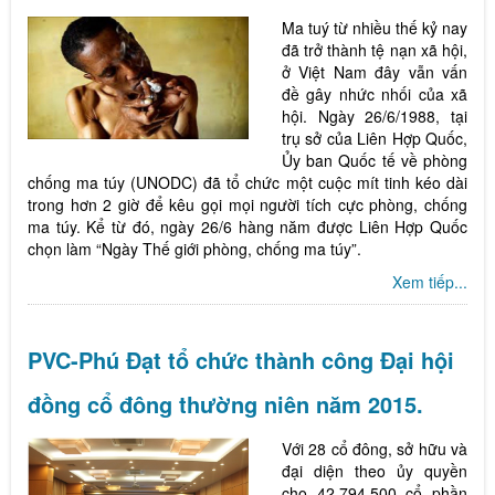
Ma tuý từ nhiều thế kỷ nay
đã trở thành tệ nạn xã hội,
ở Việt Nam đây vẫn vấn
đề gây nhức nhối của xã
hội. Ngày 26/6/1988, tại
trụ sở của Liên Hợp Quốc,
Ủy ban Quốc tế về phòng
chống ma túy (UNODC) đã tổ chức một cuộc mít tinh kéo dài
trong hơn 2 giờ để kêu gọi mọi người tích cực phòng, chống
ma túy. Kể từ đó, ngày 26/6 hàng năm được Liên Hợp Quốc
chọn làm “Ngày Thế giới phòng, chống ma túy”.
Xem tiếp...
PVC-Phú Đạt tổ chức thành công Đại hội
đồng cổ đông thường niên năm 2015.
Với 28 cổ đông, sở hữu và
đại diện theo ủy quyền
cho 42.794.500 cổ phần