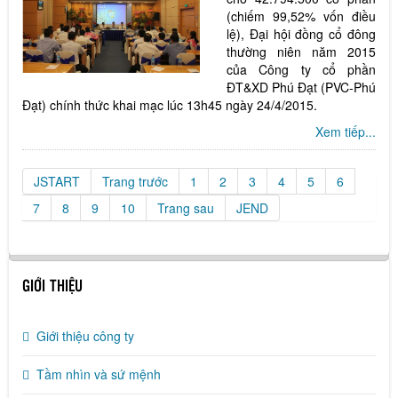
(chiếm 99,52% vốn điều
lệ), Đại hội đồng cổ đông
thường niên năm 2015
của Công ty cổ phần
ĐT&XD Phú Đạt (PVC-Phú
Đạt) chính thức khai mạc lúc 13h45 ngày 24/4/2015.
Xem tiếp...
JSTART
Trang trước
1
2
3
4
5
6
7
8
9
10
Trang sau
JEND
GIỚI THIỆU
Giới thiệu công ty
Tầm nhìn và sứ mệnh