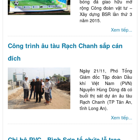
bóng đá giao hữu mở
rộng Công đoàn vật tư –
Xây dựng BSR lần thứ 3
năm 2015.
Xem tiếp...
Công trình âu tàu Rạch Chanh sắp cán
đích
Ngày 21/11, Phó Tổng
Giám đốc Tập đoàn Dầu
khí Việt Nam (PVN)
Nguyễn Hùng Dũng đã có
buổi thị sát dự án âu tàu
Rạch Chanh (TP Tân An,
tỉnh Long An).
Xem tiếp...
Chi bộ PVC - Bình Sơn tổ chức lễ trao