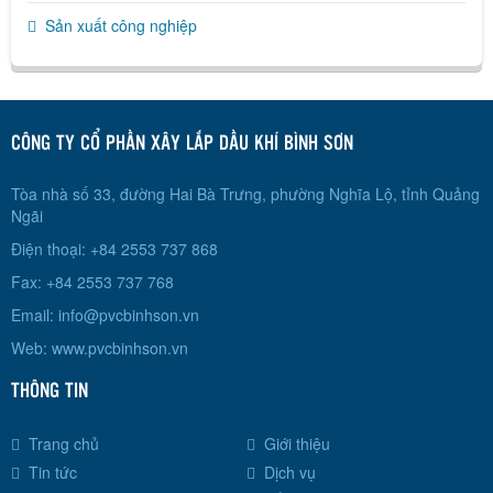
Sản xuất công nghiệp
CÔNG TY CỔ PHẦN XÂY LẮP DẦU KHÍ BÌNH SƠN
Tòa nhà số 33, đường Hai Bà Trưng, phường Nghĩa Lộ, tỉnh Quảng
Ngãi
Điện thoại: +84 2553 737 868
Fax: +84 2553 737 768
Email:
info@pvcbinhson.vn
Web: www.pvcbinhson.vn
THÔNG TIN
Trang chủ
Giới thiệu
Tin tức
Dịch vụ