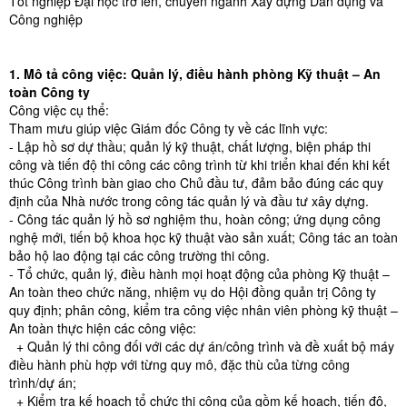
Tốt nghiệp Đại học trở lên, chuyên ngành Xây dựng Dân dụng và
Công nghiệp
1. Mô tả công việc: Quản lý, điều hành phòng Kỹ thuật – An
toàn Công ty
Công việc cụ thể:
Tham mưu giúp việc Giám đốc Công ty về các lĩnh vực:
- Lập hồ sơ dự thầu; quản lý kỹ thuật, chất lượng, biện pháp thi
công và tiến độ thi công các công trình từ khi triển khai đến khi kết
thúc Công trình bàn giao cho Chủ đầu tư, đảm bảo đúng các quy
định của Nhà nước trong công tác quản lý và đầu tư xây dựng.
- Công tác quản lý hồ sơ nghiệm thu, hoàn công; ứng dụng công
nghệ mới, tiến bộ khoa học kỹ thuật vào sản xuất; Công tác an toàn
bảo hộ lao động tại các công trường thi công.
- Tổ chức, quản lý, điều hành mọi hoạt động của phòng Kỹ thuật –
An toàn theo chức năng, nhiệm vụ do Hội đồng quản trị Công ty
quy định; phân công, kiểm tra công việc nhân viên phòng kỹ thuật –
An toàn thực hiện các công việc:
+ Quản lý thi công đối với các dự án/công trình và đề xuất bộ máy
điều hành phù hợp với từng quy mô, đặc thù của từng công
trình/dự án;
+ Kiểm tra kế hoạch tổ chức thi công của gồm kế hoạch, tiến độ,