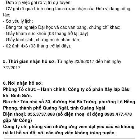
- Đơn xin việc ghi rõ vị trí dự tuyển;
- CV ghi rõ quá trình công tác có xác nhận của Đơn vị đang công
tác;
- Sơ yếu lý lịch;
- Bằng tốt nghiệp Đại học và các văn bằng, chứng chỉ khác;
- Giấy khám sức khoẻ (03 tháng trở lại đây);
- Giấy khai sinh, chứng minh nhân dân;
- 02 ảnh 4x6 (03 tháng trở lại đây).
5. Thời gian nhận hồ sơ:
Từ ngày 23/6/2017 đến hết ngày
7/7/2017
6. Nơi nhận hồ sơ:
Phòng Tổ chức – Hành chính, Công ty cổ phần Xây lắp Dầu
khí Bình Sơn.
Địa chỉ: Tòa nhà số 33, đường Hai Bà Trưng, phường Lê Hồng
Phong, thành phố Quảng Ngãi, tỉnh Quảng Ngãi
Điện thoại: 055.3737.868 (số điện thoại di động 0983.477.478
gặp Mr Công)
Công ty chỉ phỏng vấn những ứng viên đạt yêu cầu và không
trả lại hồ sơ đối với các ứng viên không trúng tuyển.