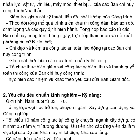
nhân lực, vật tư, vật liệu, máy móc, thiết bị … của các Ban chỉ huy
công trình/Nhà thầu;
+ Kiểm tra, giám sát kỹ thuật, tiến độ, chất lượng của Công trình.
+ Theo dõi tổng thể quá trình triển khai thi công đảm bảo tiến độ,
chất lượng và các quy định hiện hành. Tổng hợp báo cáo từ các
Ban chỉ huy công trình hàng ngày, trực tiếp tham mưu và đề xuất
phương án xử lý kịp thời;
+ Chỉ đạo và kiểm tra công tác an toàn lao động tại các Ban chỉ
huy công trình;
+ Giám sát thực hiện các quy trình quản lý thi công;
+ Tổ chức thực hiện giám sát công tác nghiệm thu và thanh quyết
toán thi công của Ban chỉ huy công trình;
- Thực hiện các nhiệm vụ khác theo yêu cầu của Ban Giám đốc.
2. Yêu cầu tiêu chuẩn kinh nghiệm – Kỹ năng:
- Giới tính: Nam; tuổi từ 33 – 40.
- Tốt nghiệp Đại học trở lên, chuyên ngành Xây dựng Dân dụng và
Công nghiệp.
- Tối thiểu 10 năm công tác tại công ty chuyên ngành xây dựng, có
ít nhất 05 năm vị trí tương đương, Ưu tiên cho các ứng viên đã làm
việc tại các Dự án Nhà máy nhiệt điện, Nhà cao tầng.
- Có năng lực quản lý và điều hành.